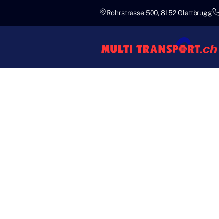
Rohrstrasse 500, 8152 Glattbrugg
Experten
PROFESS
SCHWERT
TRANSPO