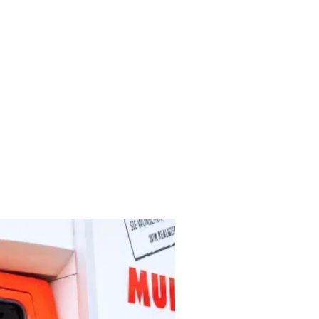
iner Hand für Ihren
aben.