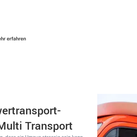
inalen Lieferung, bei Multi Transport erhalten Sie alles aus e
n höchste Standards bei der Abwicklung Ihrer Transportaufg
hr erfahren
wertransport-
ulti Transport