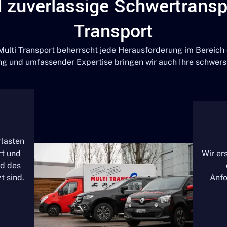
d zuverlässige Schwertransp
Transport
Multi Transport beherrscht jede Herausforderung im Bereich
ung und umfassender Expertise bringen wir auch Ihre schwerst
rlasten
rt und
Wir ers
nd des
t sind.
Anfo