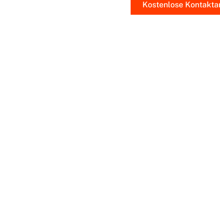
Kostenlose Kontakta
Pri
Unsere Kun
aussergewöhnlich
bei ihrem Umzu
zeichnen uns d
Effizienz a
persönlichen Kon