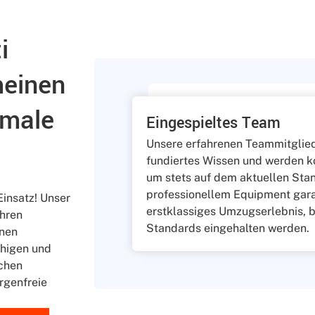
i
meinen
imale
Eingespieltes Team
Unsere erfahrenen Teammitglied
fundiertes Wissen und werden ko
um stets auf dem aktuellen Stan
professionellem Equipment garan
Einsatz! Unser
erstklassiges Umzugserlebnis, 
Ihren
Standards eingehalten werden.
inen
ähigen und
ichen
rgenfreie