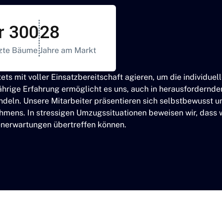
r 300
28
zte Bäume
Jahre am Markt
tets mit voller Einsatzbereitschaft agieren, um die individu
jährige Erfahrung ermöglicht es uns, auch in herausfordern
ndeln. Unsere Mitarbeiter präsentieren sich selbstbewusst und
mens. In stressigen Umzugssituationen beweisen wir, dass
enerwartungen übertreffen können.
fferte anfordern!
Mehr lesen