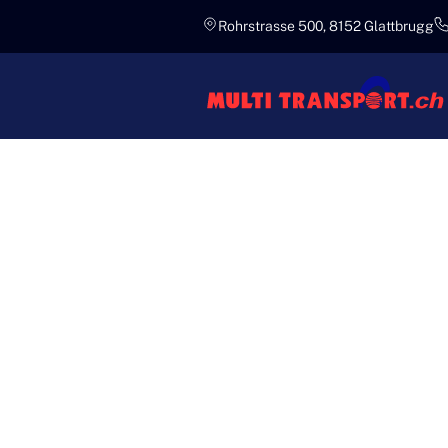
Rohrstrasse 500, 8152 Glattbrugg
Professionelle Umzugsfirma i
MULTI TR
UMZUGSF
UMZÜGE!