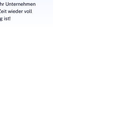
 Ihr Unternehmen
eit wieder voll
g ist!