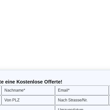
ir Ihnen als familiäres Unternehmen zur Verfügung! Wir küm
Umzug, Transport, Reinigung, Entsorgung und vieles mehr.
onen
te eine Kostenlose Offerte!
Nachname*
Email*
Von PLZ
Nach Strasse/Nr.
Umzugsdatum