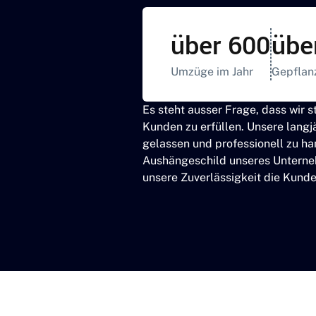
über 600
übe
Umzüge im Jahr
Gepflan
Es steht ausser Frage, dass wir s
Kunden zu erfüllen. Unsere lang
gelassen und professionell zu ha
Aushängeschild unseres Unterneh
unsere Zuverlässigkeit die Kund
Kostenlose & unverbindliche O