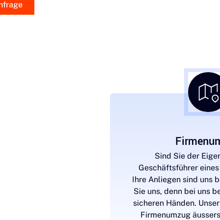
nfrage
vatumzug
Firmenu
den schätzen die
Sind Sie der Eige
e Zufriedenheit, die sie
Geschäftsführer eine
g mit uns erleben! Wir
Ihre Anliegen sind uns 
urch Schnelligkeit und
Sie uns, denn bei uns be
us, ohne dabei den
sicheren Händen. Unser
takt zu vernachlässigen.
Firmenumzug äusserst