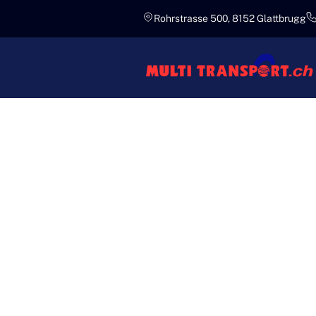
Rohrstrasse 500, 8152 Glattbrugg
Experten
PROFESS
SCHWERT
TRANSPO