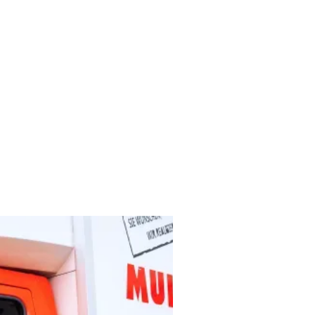
iner Hand für Ihren
aben.