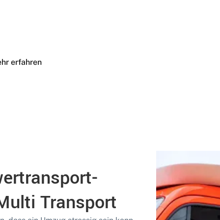
inalen Lieferung, bei Multi Transport erhalten Sie alles aus e
n höchste Standards bei der Abwicklung Ihrer Transportaufg
hr erfahren
wertransport-
ulti Transport