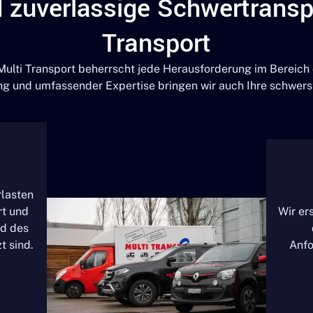
d zuverlässige Schwertransp
Transport
Multi Transport beherrscht jede Herausforderung im Bereich
ung und umfassender Expertise bringen wir auch Ihre schwerst
rlasten
rt und
Wir ers
nd des
t sind.
Anfo