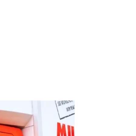
ir verstehen die Wichtigkeit
hste Servicequalität zu