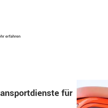
geschneiderte Lösungen für alle Ihre Transportbedürfnisse. W
er umfassendes Know-how und unsere Ressourcen ein, um höc
hr erfahren
ansportdienste für