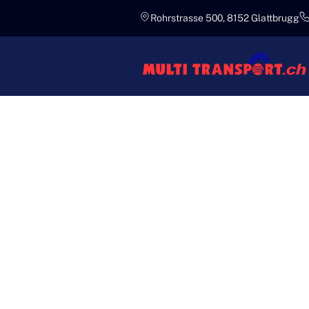
Rohrstrasse 500, 8152 Glattbrugg
Wissend
KLAVIER
UND SOR
Bei Multi Transport verstehen wir
behandeln wir jeden Klaviertrans