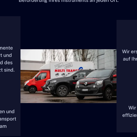
Beförderung Ihres Instruments an jeden Ort.
umente
Wir er
t und
auf I
nd des
t sind.
Wir
gen und
effizi
ansport
eam