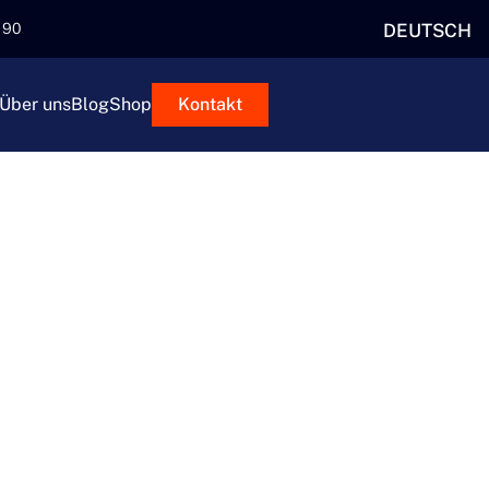
DEUTSCH
5 90
Über uns
Blog
Shop
Kontakt
ISION
 Ihres Herzens ist. Deshalb