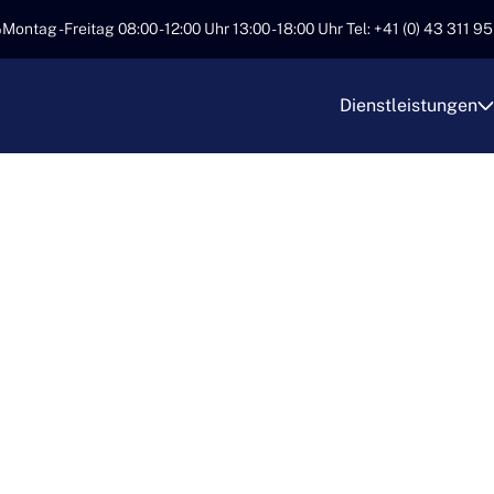
Montag - Freitag 08:00 - 12:00 Uhr 13:00 - 18:00 Uhr Tel: +41 (0) 43 311 9
Dienstleistungen
UMZÜGE MIT PRÄZ
GFALT
, dass Ihr Klavier nicht nur ein Instrument, sondern ein Stück
port mit höchster Sorgfalt und professionellem Fachwissen