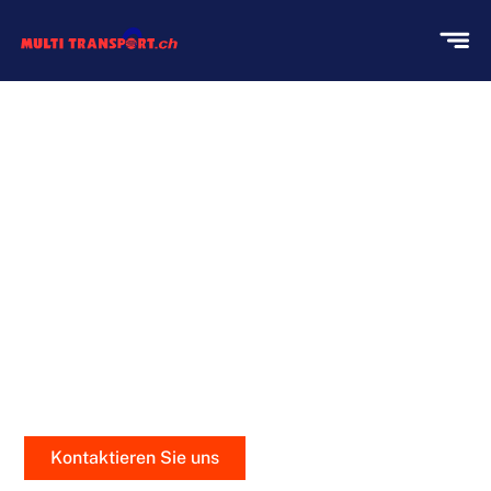
KLAVIERUMZÜGE MIT
PRÄZISION UND SORGFALT
Bei Multi Transport verstehen wir, dass Ihr Klavier
nicht nur ein Instrument, sondern ein Stück Ihres
Herzens ist. Deshalb behandeln wir jeden
Klaviertransport mit höchster Sorgfalt und
professionellem Fachwissen
Kontaktieren Sie uns