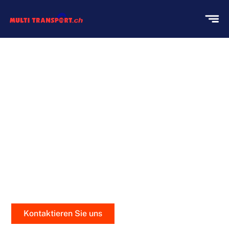
KLAVIERUMZÜGE MIT
PRÄZISION UND SORGFALT
Bei Multi Transport verstehen wir, dass Ihr Klavier
nicht nur ein Instrument, sondern ein Stück Ihres
Herzens ist. Deshalb behandeln wir jeden
Klaviertransport mit höchster Sorgfalt und
professionellem Fachwissen
Kontaktieren Sie uns