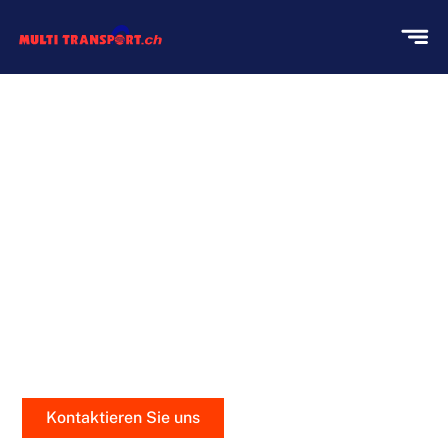
KLAVIERUMZÜGE MIT
PRÄZISION UND SORGFALT
Bei Multi Transport verstehen wir, dass Ihr Klavier
nicht nur ein Instrument, sondern ein Stück Ihres
Herzens ist. Deshalb behandeln wir jeden
Klaviertransport mit höchster Sorgfalt und
professionellem Fachwissen
Kontaktieren Sie uns