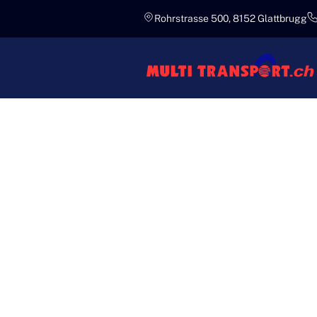
Rohrstrasse 500, 8152 Glattbrugg
Kompetent
INTERNA
MULTI T
Multi Transport bietet massgesch
zuverlässig weltweit zu beförde
hinweg.