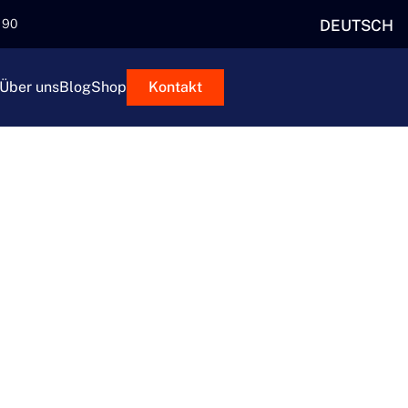
DEUTSCH
5 90
Über uns
Blog
Shop
Kontakt
RTE MIT
RTNER
ndungen sicher, schnell und
icklung über Ländergrenzen