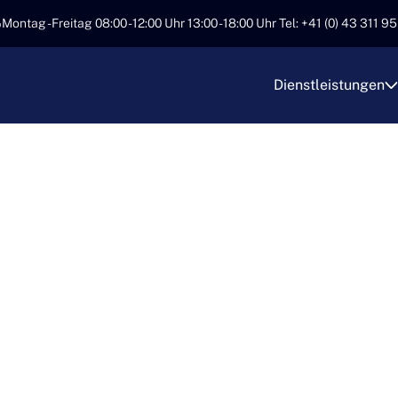
Montag - Freitag 08:00 - 12:00 Uhr 13:00 - 18:00 Uhr Tel: +41 (0) 43 311 9
Dienstleistungen
TIONALE TRANSPO
RANSPORT ALS PA
neiderte Lösungen für internationale Transporte, um Ihre Se
rn. Unser erfahrenes Team garantiert eine reibungslose Abw