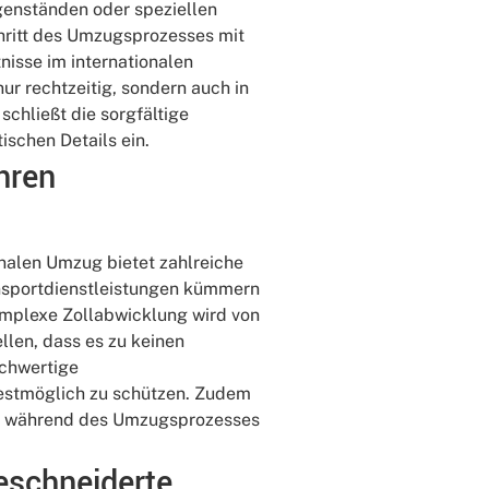
genständen oder speziellen
chritt des Umzugsprozesses mit
nisse im internationalen
nur rechtzeitig, sondern auch in
chließt die sorgfältige
schen Details ein.
Ihren
onalen Umzug bietet zahlreiche
ansportdienstleistungen kümmern
omplexe Zollabwicklung wird von
llen, dass es zu keinen
chwertige
bestmöglich zu schützen. Zudem
sse während des Umzugsprozesses
eschneiderte