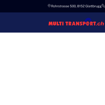
Rohrstrasse 500, 8152 Glattbrugg
Kompetent
INTERNA
MULTI T
Multi Transport bietet massgesch
zuverlässig weltweit zu beförde
hinweg.