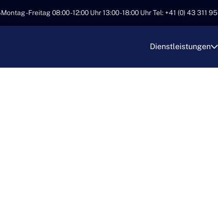
Montag - Freitag 08:00 - 12:00 Uhr 13:00 - 18:00 Uhr Tel: +41 (0) 43 311 9
Dienstleistungen
TIONALE TRANSPO
RANSPORT ALS PA
neiderte Lösungen für internationale Transporte, um Ihre Se
rn. Unser erfahrenes Team garantiert eine reibungslose Abw