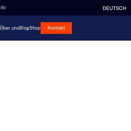
DEUTSCH
5 90
Über uns
Blog
Shop
Kontakt
RTE MIT
RTNER
ndungen sicher, schnell und
icklung über Ländergrenzen