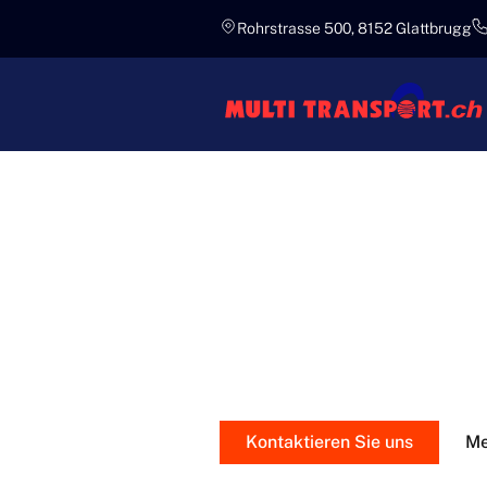
Rohrstrasse 500, 8152 Glattbrugg
Fachkundig
UMZUGSR
Sauberkeit mit Präzision
Kontaktieren Sie uns
Me