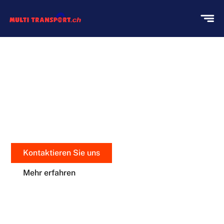
UMZUG ZÜRICH MIT MULTI
TRANSPORT!
Stressfreies Umziehen in
Zürich
mit unseren Ansätzen
für alle Bedürfnisse.
Kontaktieren Sie uns
Mehr erfahren