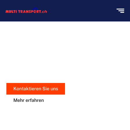
UMZUG LENZBURG MIT MULTI
TRANSPORT!
Stressfreies Umziehen in
Lenzburg
mit unseren
Ansätzen für alle Bedürfnisse.
Kontaktieren Sie uns
Mehr erfahren