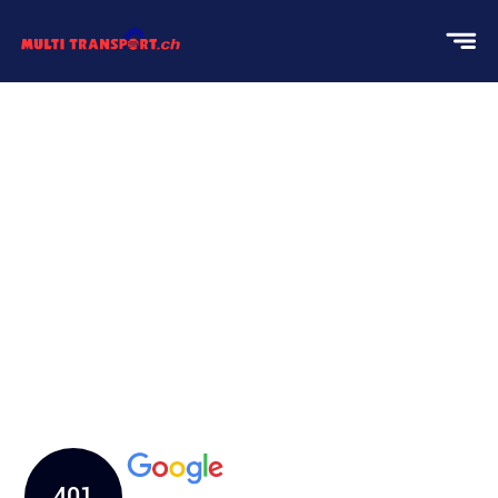
MULTI TRANSPORT – IHRE
UMZUGSFIRMA FÜR
REIBUNGSLOSE UMZÜGE!
Seit mehr als 25 Jahren stehen wir Ihnen als familiäres
Unternehmen zur Verfügung! Wir kümmern uns um
Ihre speziellen Anforderungen in den Bereichen
Umzug, Transport, Reinigung, Entsorgung und vieles
mehr.
401