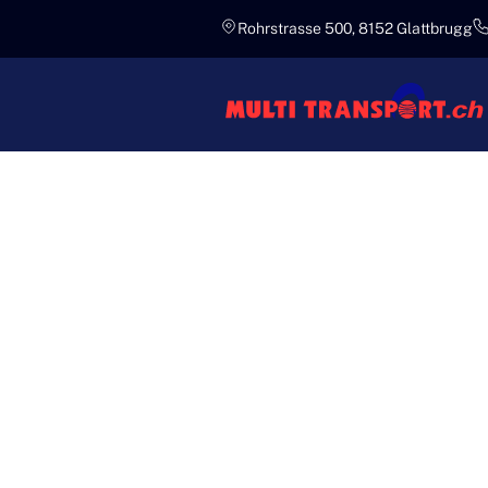
Rohrstrasse 500, 8152 Glattbrugg
Kenntnisreich
PROFESS
WOHNUN
MULTI T