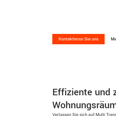
Wir verstehen, dass ein Umzug ei
vonstattengeht. Unser erfahrene
stressfreien Umzug zu ermöglich
Kontaktieren Sie uns
Me
Effiziente und 
Wohnungsräumu
Verlassen Sie sich auf Multi Tran