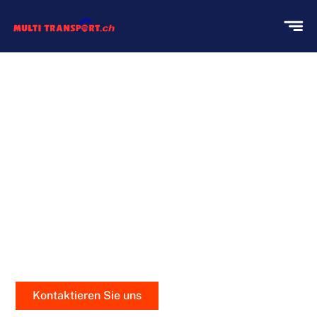
SEEFRACHT VON MULTI
TRANSPORT
Seefracht mit Multi Transport bedeutet höchste
Professionalität und Sicherheit. Wir bieten individuelle
Lösungen für Ihren internationalen Frachtbedarf und
gewährleisten einen sorgenfreien Transport Ihrer
Güter auf globaler Ebene
Kontaktieren Sie uns