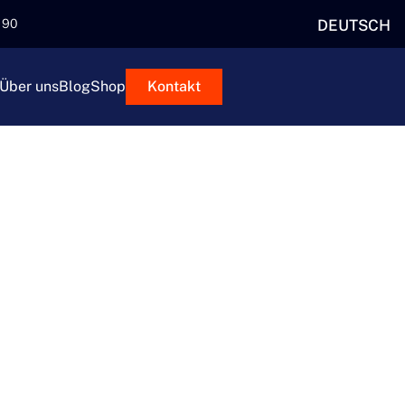
DEUTSCH
5 90
Über uns
Blog
Shop
Kontakt
ÖSUNGEN
ndividuelle Lageroptionen, die
ngfristigen Aufbewahrung – unser