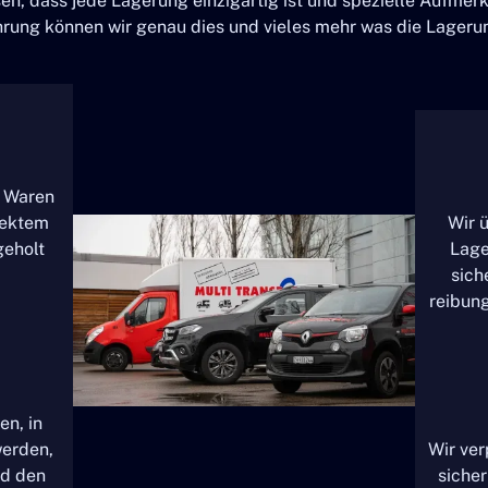
sen, dass jede Lagerung einzigartig ist und spezielle Aufmer
hrung können wir genau dies und vieles mehr was die Lagerung
e Waren
fektem
Wir 
geholt
Lage
sich
reibung
en, in
werden,
Wir ver
nd den
sicher