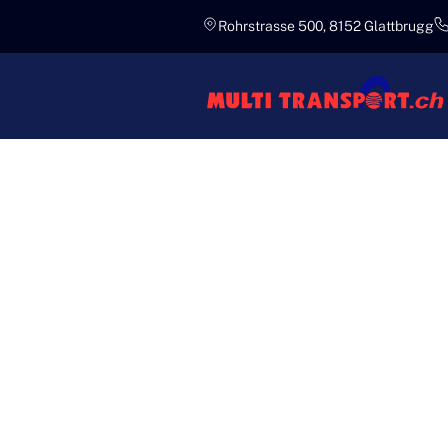
Rohrstrasse 500, 8152 Glattbrugg
Effizient
PROFESS
VON MUL
Bei Multi Transport verstehen wir
sich nahtlos in Ihre logistische
Expertenteam stellt sicher, dass 