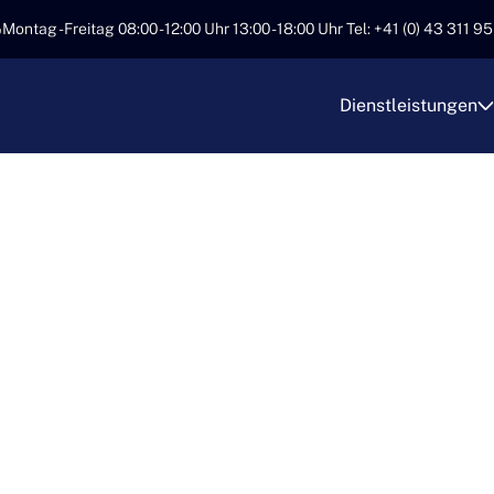
Montag - Freitag 08:00 - 12:00 Uhr 13:00 - 18:00 Uhr Tel: +41 (0) 43 311 9
Dienstleistungen
IONELLE LAGERL
TI TRANSPORT
, dass jeder Lagerbedarf einzigartig ist. Deshalb bieten wir i
n Pläne einfügen. Von der kurzen Zwischenlagerung bis zur la
Ihre Güter sicher, sauber und professionell verwaltet werden.